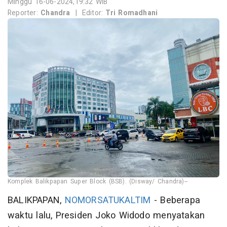
Minggu 16-06-2024,19:32 WIB
Reporter:
Chandra
|
Editor:
Tri Romadhani
Komplek Balikpapan Super Block (BSB). (Disway/ Chandra)--
BALIKPAPAN,
NOMORSATUKALTIM
- Beberapa
waktu lalu, Presiden Joko Widodo menyatakan