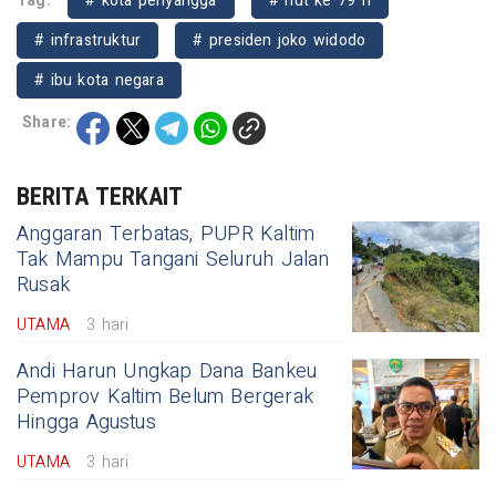
Tag:
# kota penyangga
# hut ke 79 ri
# infrastruktur
# presiden joko widodo
# ibu kota negara
Share:
BERITA TERKAIT
Anggaran Terbatas, PUPR Kaltim
Tak Mampu Tangani Seluruh Jalan
Rusak
UTAMA
3 hari
Andi Harun Ungkap Dana Bankeu
Pemprov Kaltim Belum Bergerak
Hingga Agustus
UTAMA
3 hari