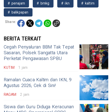
# penajam
# bmkg
# ikn
# kaltim
# balikpapan
Share:
BERITA TERKAIT
Cegah Penyaluran BBM Tak Tepat
Sasaran, Polsek Sangatta Utara
Perketat Pengawasan SPBU
KUTIM
1 jam
Ramalan Cuaca Kaltim dan IKN, 9
Agustus 2026, Cek di Sini!
RAGAM
2 jam
Siswa dan Guru Diduga Keracunan