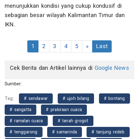
menunjukkan kondisi yang cukup kondusif di
sebagian besar wilayah Kalimantan Timur dan
IKN.
1
2
3
4
5
»
Last
Cek Berita dan Artikel lainnya di
Google News
Sumber:
Tag:
# sendawar
# ujoh bilang
# bontang
# sangatta
# prakiraan cuaca
# ramalan cuaca
# tanah grogot
# tenggarong
# samarinda
# tanjung redeb