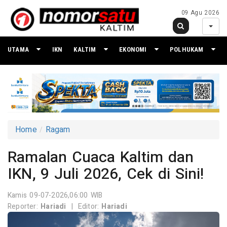
09 Agu 2026
UTAMA
IKN
KALTIM
EKONOMI
POLHUKAM
Home
Ragam
Ramalan Cuaca Kaltim dan
IKN, 9 Juli 2026, Cek di Sini!
Kamis 09-07-2026,06:00 WIB
Reporter:
Hariadi
|
Editor:
Hariadi