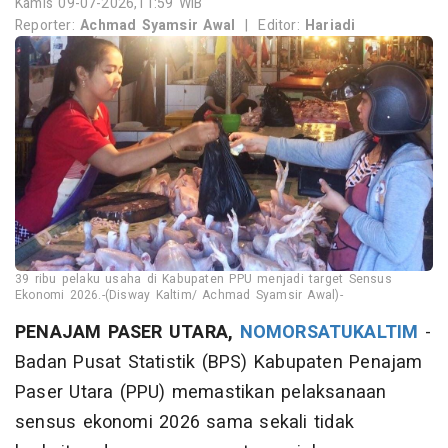
Kamis 09-07-2026,11:59 WIB
Reporter:
Achmad Syamsir Awal
|
Editor:
Hariadi
39 ribu pelaku usaha di Kabupaten PPU menjadi target Sensus
Ekonomi 2026.-(Disway Kaltim/ Achmad Syamsir Awal)-
PENAJAM PASER UTARA,
NOMORSATUKALTIM
-
Badan Pusat Statistik (BPS) Kabupaten Penajam
Paser Utara (PPU) memastikan pelaksanaan
sensus ekonomi 2026 sama sekali tidak