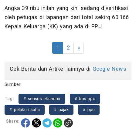
Angka 39 ribu inilah yang kini sedang diverifikasi
oleh petugas di lapangan dari total sekirq 60.166
Kepala Keluarga (KK) yang ada di PPU.
1
2
»
Cek Berita dan Artikel lainnya di
Google News
Sumber:
Tag:
# sensus ekonomi
# bps ppu
# pelaku usaha
# pajak
# ppu
Share: