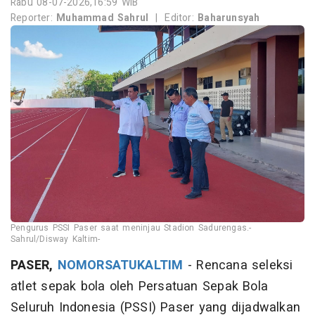
Rabu 08-07-2026,16:59 WIB
Reporter:
Muhammad Sahrul
|
Editor:
Baharunsyah
Pengurus PSSI Paser saat meninjau Stadion Sadurengas.-
Sahrul/Disway Kaltim-
PASER,
NOMORSATUKALTIM
- Rencana seleksi
atlet sepak bola oleh Persatuan Sepak Bola
Seluruh Indonesia (PSSI) Paser yang dijadwalkan