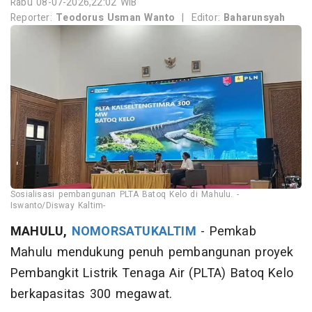
Rabu 08-07-2026,22:02 WIB
Reporter:
Teodorus Usman Wanto
|
Editor:
Baharunsyah
Sosialisasi pembangunan PLTA Batoq Kelo di Mahulu. -
Iswanto/Disway Kaltim-
MAHULU,
NOMORSATUKALTIM
- Pemkab
Mahulu mendukung penuh pembangunan proyek
Pembangkit Listrik Tenaga Air (PLTA) Batoq Kelo
berkapasitas 300 megawat.