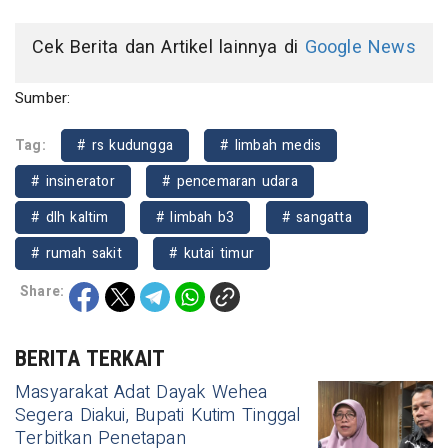
Cek Berita dan Artikel lainnya di
Google News
Sumber:
Tag:
# rs kudungga
# limbah medis
# insinerator
# pencemaran udara
# dlh kaltim
# limbah b3
# sangatta
# rumah sakit
# kutai timur
Share:
BERITA TERKAIT
Masyarakat Adat Dayak Wehea
Segera Diakui, Bupati Kutim Tinggal
Terbitkan Penetapan