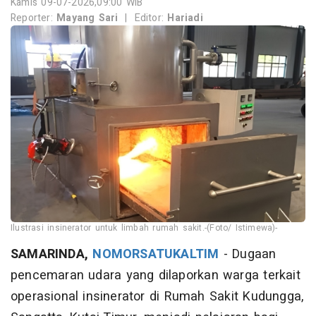
Kamis 09-07-2026,09:00 WIB
Reporter:
Mayang Sari
|
Editor:
Hariadi
Ilustrasi insinerator untuk limbah rumah sakit.-(Foto/ Istimewa)-
SAMARINDA,
NOMORSATUKALTIM
- Dugaan
pencemaran udara yang dilaporkan warga terkait
operasional insinerator di Rumah Sakit Kudungga,