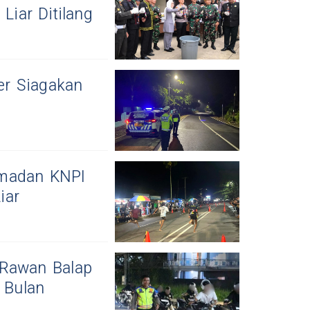
Liar Ditilang
ser Siagakan
amadan KNPI
iar
k Rawan Balap
 Bulan