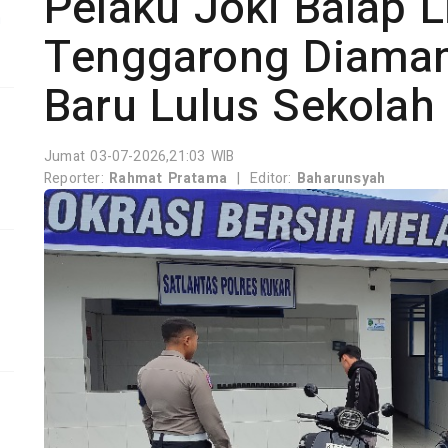
Pelaku Joki Balap Li
n
Tenggarong Diaman
Baru Lulus Sekolah
-
Jumat 03-07-2026,21:03 WIB
Reporter:
Rahmat Pratama
|
Editor:
Baharunsyah
r