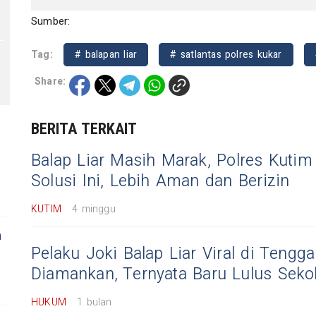
Sumber:
Tag:
# balapan liar
# satlantas polres kukar
Share:
BERITA TERKAIT
Balap Liar Masih Marak, Polres Kuti
Solusi Ini, Lebih Aman dan Berizin
KUTIM
4 minggu
h
Pelaku Joki Balap Liar Viral di Tengg
Diamankan, Ternyata Baru Lulus Seko
HUKUM
1 bulan