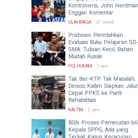
Kontroversi, John Herdma
Enggan Komentar
OLAHRAGA
57 menit
Prabowo Perintahkan
Evaluasi Buku Pelajaran SD
SMA: Tulisan Kecil, Bahan
Mudah Rusak
POLHUKAM
1 jam
Tak Ber-KTP Tak Masalah,
Dinsos Kaltim Siapkan Jalu
Cepat PPKS ke Panti
Rehabilitasi
KALTIM
2 jam
BGN Proses Pemecatan 66
Kepala SPPG, Ada yang
Terkait Kasus Keracunan