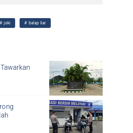
# joki
# balap liar
m Tawarkan
arong
lah