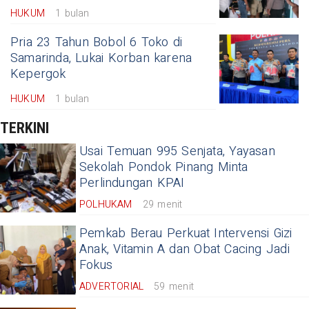
HUKUM
1 bulan
Pria 23 Tahun Bobol 6 Toko di
Samarinda, Lukai Korban karena
Kepergok
HUKUM
1 bulan
TERKINI
Usai Temuan 995 Senjata, Yayasan
Sekolah Pondok Pinang Minta
Perlindungan KPAI
POLHUKAM
29 menit
Pemkab Berau Perkuat Intervensi Gizi
Anak, Vitamin A dan Obat Cacing Jadi
Fokus
ADVERTORIAL
59 menit