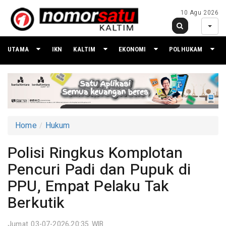
10 Agu 2026
UTAMA
IKN
KALTIM
EKONOMI
POLHUKAM
Home
Hukum
Polisi Ringkus Komplotan
Pencuri Padi dan Pupuk di
PPU, Empat Pelaku Tak
Berkutik
Jumat 03-07-2026,20:35 WIB