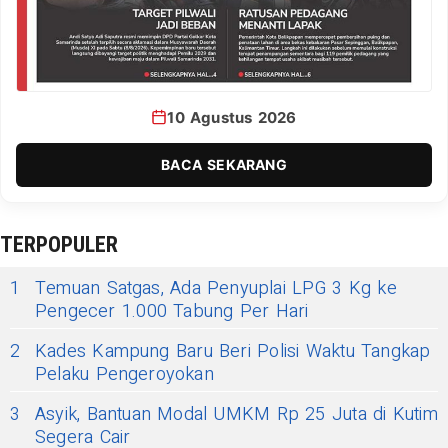
10 Agustus 2026
BACA SEKARANG
TERPOPULER
1
Temuan Satgas, Ada Penyuplai LPG 3 Kg ke
Pengecer 1.000 Tabung Per Hari
2
Kades Kampung Baru Beri Polisi Waktu Tangkap
Pelaku Pengeroyokan
3
Asyik, Bantuan Modal UMKM Rp 25 Juta di Kutim
Segera Cair