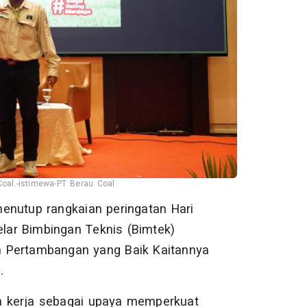
oal.-istimewa-PT Berau Coal
enutup rangkaian peringatan Hari
ar Bimbingan Teknis (Bimtek)
h Pertambangan yang Baik Kaitannya
.
ra kerja sebagai upaya memperkuat