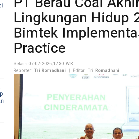
PT Berau Coal Akhir
si
Lingkungan Hidup 
Bimtek Implementa
Practice
Selasa 07-07-2026,17:30 WIB
Reporter:
Tri Romadhani
|
Editor:
Tri Romadhani
,
ap
an