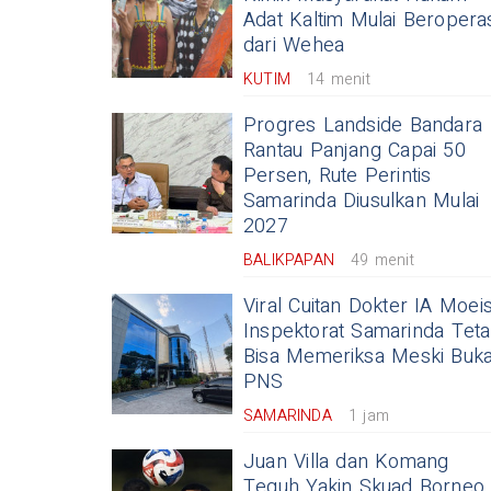
Adat Kaltim Mulai Beropera
dari Wehea
KUTIM
14 menit
Progres Landside Bandara
Rantau Panjang Capai 50
Persen, Rute Perintis
Samarinda Diusulkan Mulai
2027
BALIKPAPAN
49 menit
Viral Cuitan Dokter IA Moeis
Inspektorat Samarinda Tet
Bisa Memeriksa Meski Buk
PNS
SAMARINDA
1 jam
Juan Villa dan Komang
Teguh Yakin Skuad Borneo