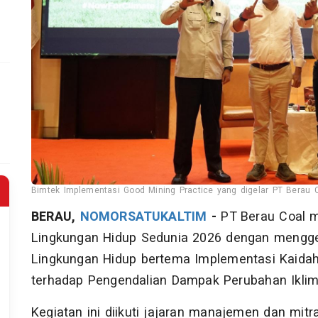
Bimtek Implementasi Good Mining Practice yang digelar PT Berau C
BERAU,
NOMORSATUKALTIM
-
PT Berau Coal m
Lingkungan Hidup Sedunia 2026 dengan menggel
Lingkungan Hidup bertema Implementasi Kaida
terhadap Pengendalian Dampak Perubahan Iklim
Kegiatan ini diikuti jajaran manajemen dan mit