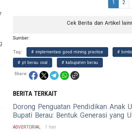
1
2
r
Cek Berita dan Artikel lai
Sumber:
g
Tag:
# implementasi good mining practice
# bimb
# pt berau coal
# kabupaten berau
Share:
BERITA TERKAIT
Dorong Penguatan Pendidikan Anak Us
Bupati Berau: Bentuk Generasi yang U
ADVERTORIAL
1 hari