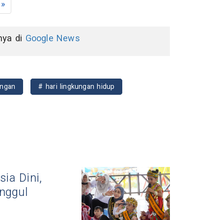
»
nnya di
Google News
ingan
# hari lingkungan hidup
ia Dini,
nggul