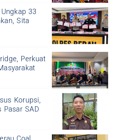
u Ungkap 33
kan, Sita
ridge, Perkuat
Masyarakat
sus Korupsi,
s Pasar SAD
erau Coal