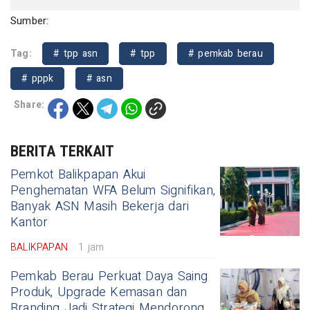
Sumber:
Tag:
# tpp asn
# tpp
# pemkab berau
# pppk
# asn
Share:
BERITA TERKAIT
Pemkot Balikpapan Akui
Penghematan WFA Belum Signifikan,
Banyak ASN Masih Bekerja dari
Kantor
BALIKPAPAN
1 jam
Pemkab Berau Perkuat Daya Saing
Produk, Upgrade Kemasan dan
Branding Jadi Strategi Mendorong