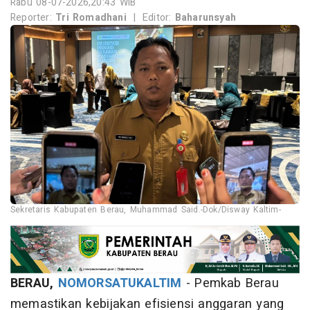
Rabu 08-07-2026,20:43 WIB
Reporter:
Tri Romadhani
|
Editor:
Baharunsyah
Sekretaris Kabupaten Berau, Muhammad Said.-Dok/Disway Kaltim-
BERAU,
NOMORSATUKALTIM
- Pemkab Berau
memastikan kebijakan efisiensi anggaran yang